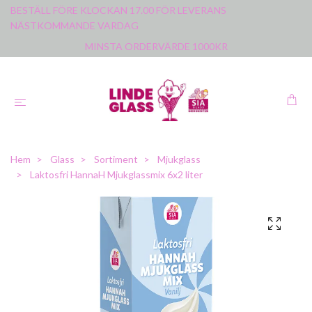
BESTÄLL FÖRE KLOCKAN 17.00 FÖR LEVERANS
NÄSTKOMMANDE VARDAG
MINSTA ORDERVÄRDE 1000KR
Hem
Glass
Sortiment
Mjukglass
Laktosfri HannaH Mjukglassmix 6x2 liter