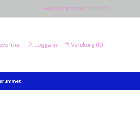
MINSTA ORDERVÄRDE 1000KR
avoriter
Logga in
Varukorg
(0)
ssrummet