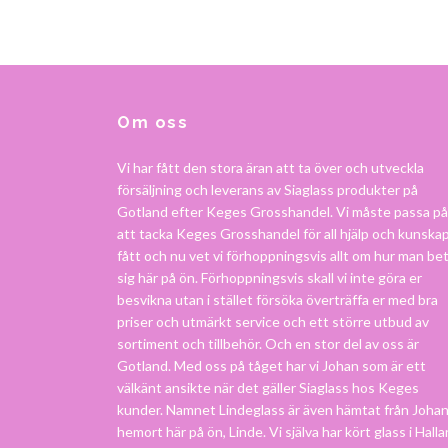
Om oss
Vi har fått den stora äran att ta över och utveckla
försäljning och leverans av Siaglass produkter på
Gotland efter Keges Grosshandel. Vi måste passa på
att tacka Keges Grosshandel för all hjälp och kunskap
fått och nu vet vi förhoppningsvis allt om hur man be
sig här på ön. Förhoppningsvis skall vi inte göra er
besvikna utan i stället försöka överträffa er med bra
priser och utmärkt service och ett större utbud av
sortiment och tillbehör. Och en stor del av oss är
Gotland. Med oss på tåget har vi Johan som är ett
välkänt ansikte när det gäller Siaglass hos Keges
kunder. Namnet Lindeglass är även hämtat från Joha
hemort här på ön, Linde. Vi själva har kört glass i Hall