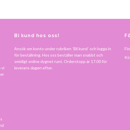
Bi kund hos oss!
F
Ansök om konto under rubriken ¨Bli kund¨ och logga in
Fö
för beställning. Hos oss beställer man snabbt och
Köp
smidigt online dygnet runt. Orderstopp är 17.00 för
 vi
leverans dagen efter.
ter
ns
and