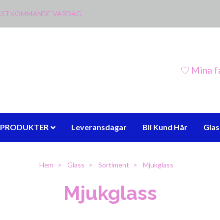
 NÄSTKOMMANDE VARDAG
Mina f
PRODUKTER
Leveransdagar
Bli Kund Här
Gla
Hem
Glass
Sortiment
Mjukglass
Mjukglass