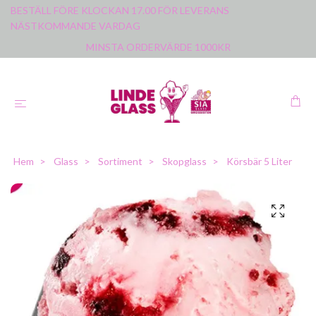
BESTÄLL FÖRE KLOCKAN 17.00 FÖR LEVERANS
NÄSTKOMMANDE VARDAG
MINSTA ORDERVÄRDE 1000KR
Hem
Glass
Sortiment
Skopglass
Körsbär 5 Liter