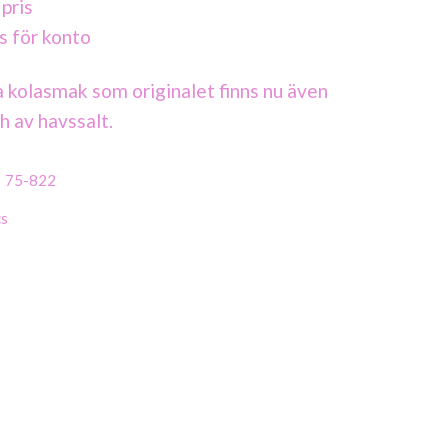
 pris
s för konto
kolasmak som originalet finns nu även
 av havssalt.
:
75-822
cs