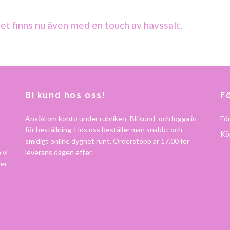
t finns nu även med en touch av havssalt.
Bi kund hos oss!
F
Ansök om konto under rubriken ¨Bli kund¨ och logga in
Fö
för beställning. Hos oss beställer man snabbt och
Köp
smidigt online dygnet runt. Orderstopp är 17.00 för
 vi
leverans dagen efter.
ter